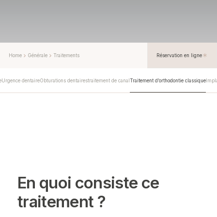
Home
Générale
Traitements
Réservation en ligne
e
Urgence dentaire
Obturations dentaires
traitement de canal
Traitement d’orthodontie classique
Impl
En quoi consiste ce
traitement ?